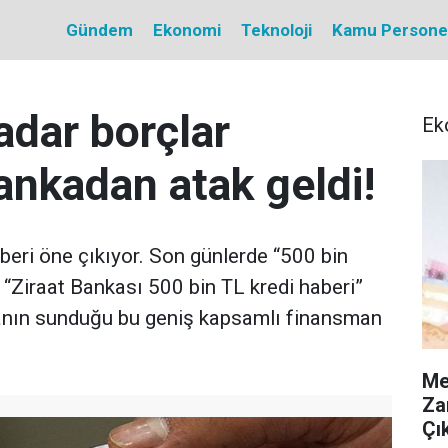
Gündem
Ekonomi
Teknoloji
Kamu Personel 
adar borçlar
Ek
ankadan atak geldi!
beri öne çıkıyor. Son günlerde “500 bin
“Ziraat Bankası 500 bin TL kredi haberi”
nkanın sunduğu bu geniş kapsamlı finansman
Me
Za
Çık