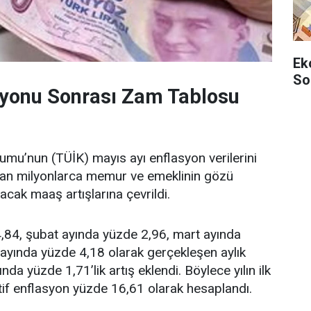
Ek
So
syonu Sonrası Zam Tablosu
rumu’nun (TÜİK) mayıs ayı enflasyon verilerini
dan milyonlarca memur ve emeklinin gözü
cak maaş artışlarına çevrildi.
,84, şubat ayında yüzde 2,96, mart ayında
ayında yüzde 4,18 olarak gerçekleşen aylık
da yüzde 1,71’lik artış eklendi. Böylece yılın ilk
if enflasyon yüzde 16,61 olarak hesaplandı.