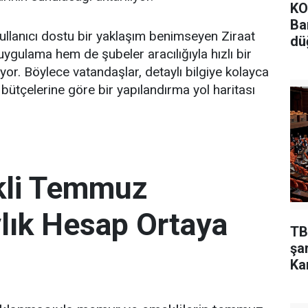
KO
Ba
llanıcı dostu bir yaklaşım benimseyen Ziraat
dü
ygulama hem de şubeler aracılığıyla hızlı bir
or. Böylece vatandaşlar, detaylı bilgiye kolayca
 bütçelerine göre bir yapılandırma yol haritası
kli Temmuz
ık Hesap Ortaya
TB
şa
Ka