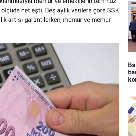
çıklanmasıyla memur ve emeklilerin temmuz
ölçüde netleşti. Beş aylık verilere göre SSK
’lik artışı garantilerken, memur ve memur
Ba
ba
ko