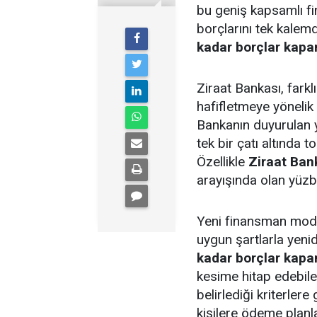
bu geniş kapsamlı fi
borçlarını tek kalem
kadar borçlar kap
Ziraat Bankası, farkl
hafifletmeye yönelik 
Bankanın duyurulan 
tek bir çatı altında 
Özellikle
Ziraat Ban
arayışında olan yüzbi
Yeni finansman modeli
uygun şartlarla yenid
kadar borçlar kap
kesime hitap edebile
belirlediği kriterler
kişilere ödeme planla