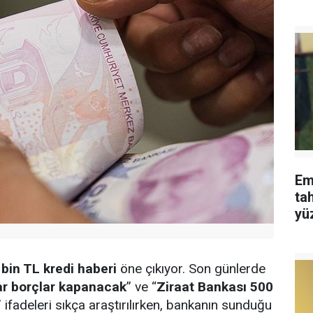
Em
tah
yü
bin TL kredi haberi
öne çıkıyor. Son günlerde
ar borçlar kapanacak
” ve “
Ziraat Bankası 500
” ifadeleri sıkça araştırılırken, bankanın sunduğu