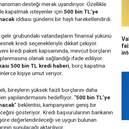
nansman desteği merak uyandırıyor. Özellikle
de kapatmak isteyenler için
500 bin TL’ye
anacak
iddiası gündemi bir hayli hareketlendirdi.
ı gelir grubundaki vatandaşların finansal yükünü
Va
esnek kredi seçenekleriyle dikkat çekiyor.
fa
yeni kredi paketi kapsamında, mevcut borçların
int
toplanmasına olanak sağlandığı ifade ediliyor.
kası 500 bin TL kredi haberi
, borç kapatma
nlerce kişiye umut veriyor.
, bireylerin yüksek faizli borçlarını daha
en yapılandırmasını hedefliyor. “
500 bin TL’ye
anacak
” beklentisi, kampanyanın geniş bir
ceğini gösteriyor. Kredi başvurularının bankanın
e göre değerlendirileceği ve uygun bulunan
rının sunulacağı aktarılıyor.