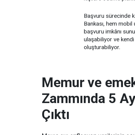
Başvuru sürecinde ku
Bankası, hem mobil u
başvuru imkânı sunuy
ulaşabiliyor ve kendi
oluşturabiliyor.
Memur ve eme
Zammında 5 Ayl
Çıktı