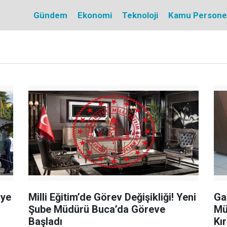
Gündem
Ekonomi
Teknoloji
Kamu Personel 
’ye
Milli Eğitim’de Görev Değişikliği! Yeni
Ga
Şube Müdürü Buca’da Göreve
Mü
Başladı
Kır