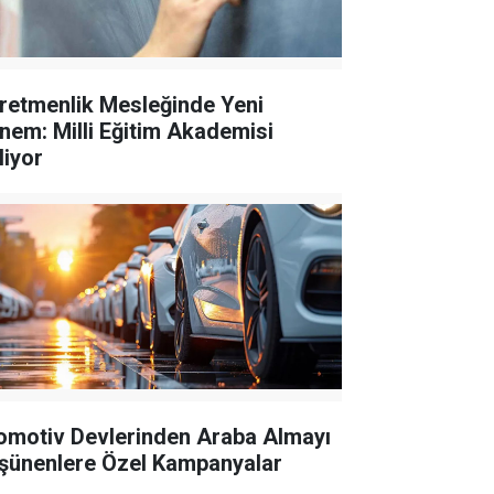
retmenlik Mesleğinde Yeni
nem: Milli Eğitim Akademisi
liyor
omotiv Devlerinden Araba Almayı
şünenlere Özel Kampanyalar