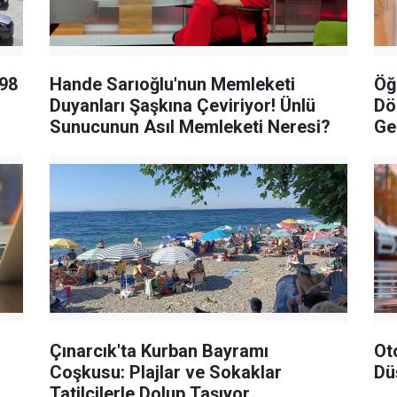
 98
Hande Sarıoğlu'nun Memleketi
Öğ
Duyanları Şaşkına Çeviriyor! Ünlü
Dö
Sunucunun Asıl Memleketi Neresi?
Ge
Çınarcık'ta Kurban Bayramı
Ot
Coşkusu: Plajlar ve Sokaklar
Dü
Tatilcilerle Dolup Taşıyor