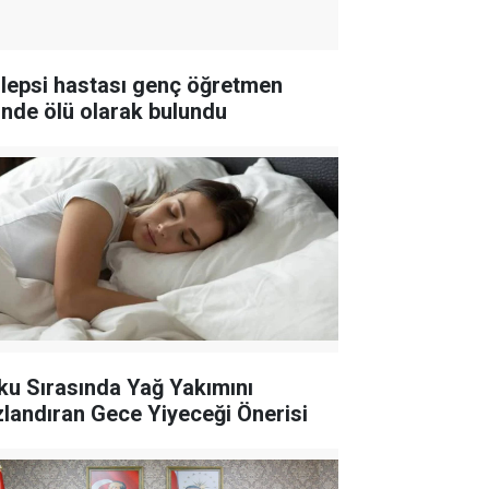
ilepsi hastası genç öğretmen
inde ölü olarak bulundu
ku Sırasında Yağ Yakımını
zlandıran Gece Yiyeceği Önerisi