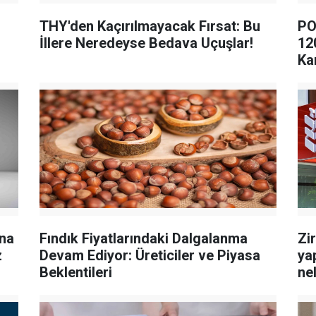
THY'den Kaçırılmayacak Fırsat: Bu
PO
İllere Neredeyse Bedava Uçuşlar!
12
Ka
ına
Fındık Fiyatlarındaki Dalgalanma
Zi
z
Devam Ediyor: Üreticiler ve Piyasa
yap
Beklentileri
nel