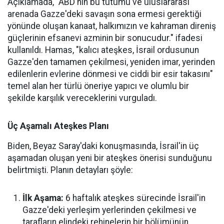
Açıklamada, "ABD'nin bu tutumu ve uluslararası
arenada Gazze'deki savaşın sona ermesi gerektiği
yönünde oluşan kanaat, halkımızın ve kahraman direniş
güçlerinin efsanevi azminin bir sonucudur." ifadesi
kullanıldı. Hamas, "kalıcı ateşkes, İsrail ordusunun
Gazze'den tamamen çekilmesi, yeniden imar, yerinden
edilenlerin evlerine dönmesi ve ciddi bir esir takasını"
temel alan her türlü öneriye yapıcı ve olumlu bir
şekilde karşılık vereceklerini vurguladı.
Üç Aşamalı Ateşkes Planı
Biden, Beyaz Saray'daki konuşmasında, İsrail'in üç
aşamadan oluşan yeni bir ateşkes önerisi sunduğunu
belirtmişti. Planın detayları şöyle:
İlk Aşama:
6 haftalık ateşkes sürecinde İsrail'in
Gazze'deki yerleşim yerlerinden çekilmesi ve
tarafların elindeki rehinelerin bir bölümünün