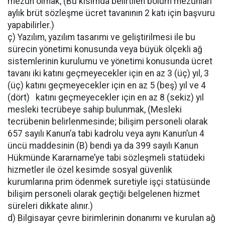
mezun olmak, (Bu kısımda belirtilen bölüm mezunları
aylık brüt sözleşme ücret tavanının 2 katı için başvuru
yapabilirler.)
ç) Yazılım, yazılım tasarımı ve geliştirilmesi ile bu
sürecin yönetimi konusunda veya büyük ölçekli ağ
sistemlerinin kurulumu ve yönetimi konusunda ücret
tavanı iki katını geçmeyecekler için en az 3 (üç) yıl, 3
(üç) katını geçmeyecekler için en az 5 (beş) yıl ve 4
(dört) katını geçmeyecekler için en az 8 (sekiz) yıl
mesleki tecrübeye sahip bulunmak, (Mesleki
tecrübenin belirlenmesinde; bilişim personeli olarak
657 sayılı Kanun’a tabi kadrolu veya aynı Kanun’un 4
üncü maddesinin (B) bendi ya da 399 sayılı Kanun
Hükmünde Kararname’ye tabi sözleşmeli statüdeki
hizmetler ile özel kesimde sosyal güvenlik
kurumlarına prim ödenmek suretiyle işçi statüsünde
bilişim personeli olarak geçtiği belgelenen hizmet
süreleri dikkate alınır.)
d) Bilgisayar çevre birimlerinin donanımı ve kurulan ağ