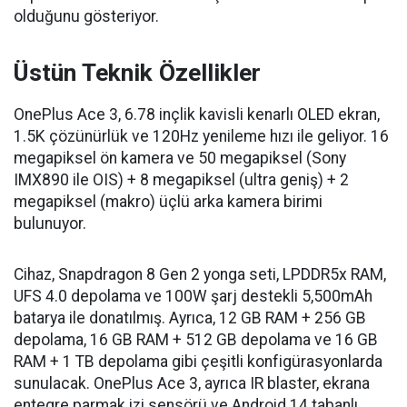
olduğunu gösteriyor.
Üstün Teknik Özellikler
OnePlus Ace 3, 6.78 inçlik kavisli kenarlı OLED ekran,
1.5K çözünürlük ve 120Hz yenileme hızı ile geliyor. 16
megapiksel ön kamera ve 50 megapiksel (Sony
IMX890 ile OIS) + 8 megapiksel (ultra geniş) + 2
megapiksel (makro) üçlü arka kamera birimi
bulunuyor.
Cihaz, Snapdragon 8 Gen 2 yonga seti, LPDDR5x RAM,
UFS 4.0 depolama ve 100W şarj destekli 5,500mAh
batarya ile donatılmış. Ayrıca, 12 GB RAM + 256 GB
depolama, 16 GB RAM + 512 GB depolama ve 16 GB
RAM + 1 TB depolama gibi çeşitli konfigürasyonlarda
sunulacak. OnePlus Ace 3, ayrıca IR blaster, ekrana
entegre parmak izi sensörü ve Android 14 tabanlı