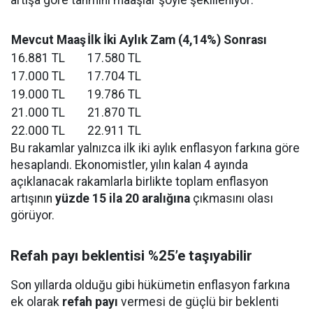
artışa göre tahmini maaşlar şöyle şekilleniyor:
Mevcut Maaş
İlk İki Aylık Zam (4,14%) Sonrası
16.881 TL
17.580 TL
17.000 TL
17.704 TL
19.000 TL
19.786 TL
21.000 TL
21.870 TL
22.000 TL
22.911 TL
Bu rakamlar yalnızca ilk iki aylık enflasyon farkına göre
hesaplandı. Ekonomistler, yılın kalan 4 ayında
açıklanacak rakamlarla birlikte toplam enflasyon
artışının
yüzde 15 ila 20 aralığına
çıkmasını olası
görüyor.
Refah payı beklentisi %25’e taşıyabilir
Son yıllarda olduğu gibi hükümetin enflasyon farkına
ek olarak
refah payı
vermesi de güçlü bir beklenti