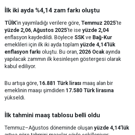
İlk iki ayda %4,14 zam farkı oluştu
TÜİK
’in yayımladığı verilere göre,
Temmuz 2025
’te
yüzde 2,06
,
Ağustos 2025
’te ise
yüzde 2,04
enflasyon kaydedildi. Böylece
SSK
ve
Bağ-Kur
emeklileri için ilk iki ayda toplam
yüzde 4,14’lük
enflasyon farkı
oluştu. Bu oran,
2026 Ocak
ayında
yapılacak zammın ilk kesinleşen göstergesi olarak
kabul ediliyor.
Bu artışa göre,
16.881 Türk lirası
maaş alan bir
emeklinin maaşı şimdiden
17.580 Türk lirasına
yükseldi.
İlk tahmini maaş tablosu belli oldu
Temmuz–Ağustos döneminde oluşan
yüzde 4,14’lük