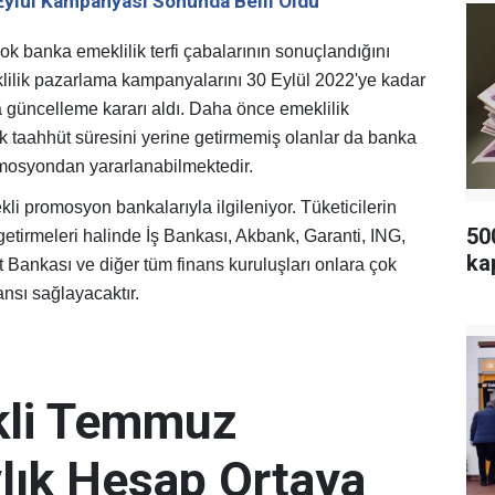
ylül Kampanyası Sonunda Belli Oldu
k banka emeklilik terfi çabalarının sonuçlandığını
klilik pazarlama kampanyalarını 30 Eylül 2022'ye kadar
a güncelleme kararı aldı. Daha önce emeklilik
 taahhüt süresini yerine getirmemiş olanlar da banka
mosyondan yararlanabilmektedir.
li promosyon bankalarıyla ilgileniyor. Tüketicilerin
50
etirmeleri halinde İş Bankası, Akbank, Garanti, ING,
ka
 Bankası ve diğer tüm finans kuruluşları onlara çok
nsı sağlayacaktır.
kli Temmuz
ık Hesap Ortaya