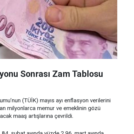
syonu Sonrası Zam Tablosu
rumu’nun (TÜİK) mayıs ayı enflasyon verilerini
dan milyonlarca memur ve emeklinin gözü
cak maaş artışlarına çevrildi.
,84, şubat ayında yüzde 2,96, mart ayında