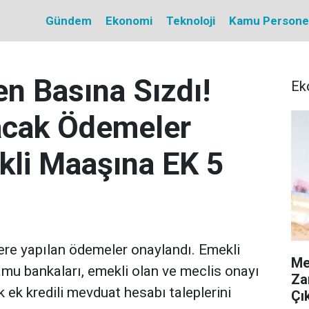
Gündem
Ekonomi
Teknoloji
Kamu Personel 
 Basına Sızdı!
Ek
acak Ödemeler
kli Maaşına EK 5
ere yapılan ödemeler onaylandı. Emekli
Me
mu bankaları, emekli olan ve meclis onayı
Za
k ek kredili mevduat hesabı taleplerini
Çık