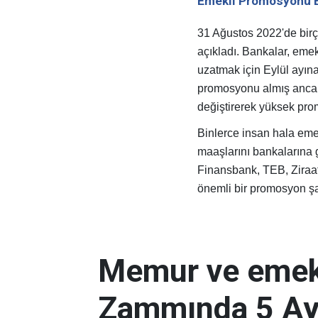
Emekli Promosyonu E
31 Ağustos 2022'de birço
açıkladı. Bankalar, eme
uzatmak için Eylül ayın
promosyonu almış ancak
değiştirerek yüksek pro
Binlerce insan hala emek
maaşlarını bankalarına g
Finansbank, TEB, Ziraat
önemli bir promosyon şa
Memur ve eme
Zammında 5 Ayl