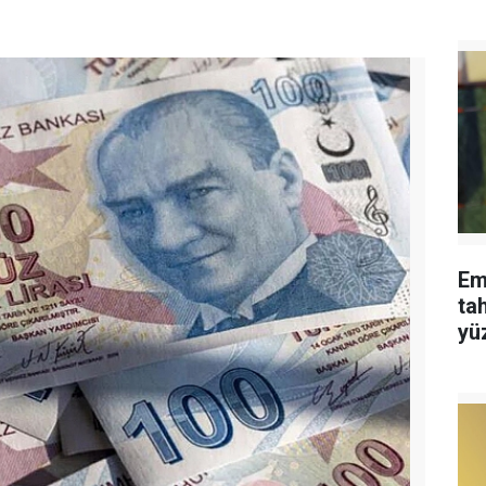
Em
tah
yü