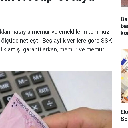
Ba
ba
çıklanmasıyla memur ve emeklilerin temmuz
ko
ölçüde netleşti. Beş aylık verilere göre SSK
’lik artışı garantilerken, memur ve memur
Ek
So