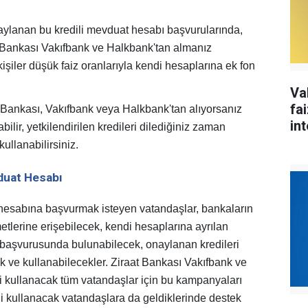
ylanan bu kredili mevduat hesabı başvurularında,
 Bankası Vakıfbank ve Halkbank'tan almanız
şiler düşük faiz oranlarıyla kendi hesaplarına ek fon
Va
fa
 Bankası, Vakıfbank veya Halkbank'tan alıyorsanız
int
bilir, yetkilendirilen kredileri dilediğiniz zaman
ullanabilirsiniz.
duat Hesabı
hesabına başvurmak isteyen vatandaşlar, bankaların
metlerine erişebilecek, kendi hesaplarına ayrılan
i başvurusunda bulunabilecek, onaylanan kredileri
k ve kullanabilecekler. Ziraat Bankası Vakıfbank ve
si kullanacak tüm vatandaşlar için bu kampanyaları
redi kullanacak vatandaşlara da geldiklerinde destek