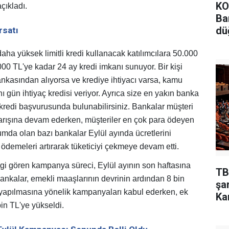
KO
çıkladı.
Ba
dü
rsatı
aha yüksek limitli kredi kullanacak katılımcılara 50.000
00 TL'ye kadar 24 ay kredi imkanı sunuyor. Bir kişi
nkasından alıyorsa ve krediye ihtiyacı varsa, kamu
 gün ihtiyaç kredisi veriyor. Ayrıca size en yakın banka
 kredi başvurusunda bulunabilirsiniz. Bankalar müşteri
arışına devam ederken, müşteriler en çok para ödeyen
umda olan bazı bankalar Eylül ayında ücretlerini
 ödemeleri artırarak tüketiciyi çekmeye devam etti.
gi gören kampanya süreci, Eylül ayının son haftasına
TB
ankalar, emekli maaşlarının devrinin ardından 8 bin
şa
yapılmasına yönelik kampanyaları kabul ederken, ek
Ka
in TL'ye yükseldi.