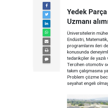
Yedek Parça 
Uzmanı alımı
Üniversitelerin mühe
Endüstri, Matematik
programlarını ileri d
konusunda deneyimli, 
tedarikçiler ile yazıl
Tercihen otomotiv se
takım çalışmasına yatk
Problem çözme beceri
seyahat engeli olmay