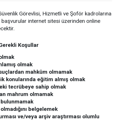
enlik Görevlisi, Hizmetli ve Şoför kadrolarına
n başvurular internet sitesi üzerinden online
cektir.
Gerekli Koşullar
 olmak
mlamış olmak
n suçlardan mahkûm olmamak
lik konularında eğitim almış olmak
leki tecrübeye sahip olmak
dan mahrum olmamak
iği bulunmamak
 olmadığını belgelemek
urması ve/veya arşiv araştırması olumlu