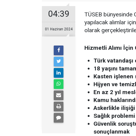
04:39
TÜSEB bünyesinde Güv
yapılacak alımlar içi
olarak gerçekleştirile
01 Haziran 2024
Hizmetli Alımı İçin 
Türk vatandaşı
18 yaşını tama
Kasten işlene
Hijyen ve temiz
En az 2 yıl mes
Kamu hakların
Askerlikle iliş
Sağlık problemi
Güvenlik soruşt
sonuçlanmak