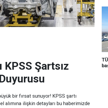
TÜ
ı KPSS Şartsız
baş
 Duyurusu
 büyük bir fırsat sunuyor! KPSS şartı
l alımına ilişkin detayları bu haberimizde