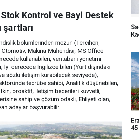
Stok Kontrol ve Bayi Destek
 şartları
Sa
Ka
ndislik bölümlerinden mezun (Tercihen;
, Otomotiv, Makina Mühendisi, MS Office
erecede kullanabilen, veritabanı yönetimi
İyi derecede İngilizce bilen (Yurt dışındaki
ı ve sözlü iletişim kurabilecek seviyede),
ktöründe tecrübe sahibi, Analitik düşünebilen,
ın, proaktif, iletişim becerileri kuvvetli,
sine sahip ve çözüm odaklı, Ehliyeti olan,
an adaylar başvurabilir.
Er
45