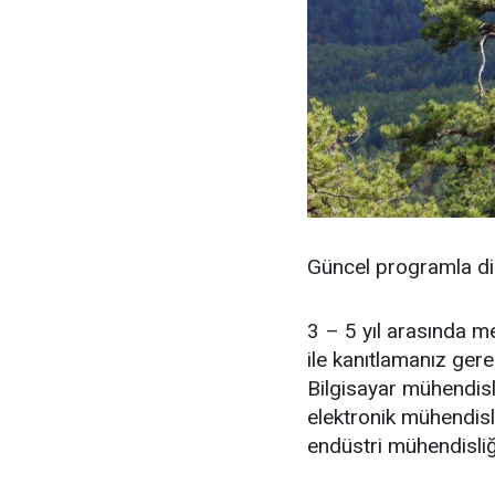
Güncel programla dil
3 – 5 yıl arasında 
ile kanıtlamanız ger
Bilgisayar mühendisli
elektronik mühendisli
endüstri mühendisliğ