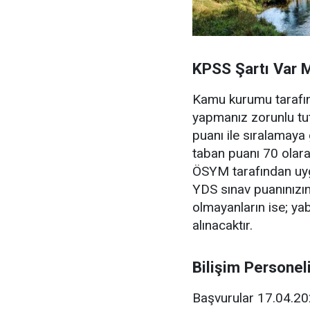
KPSS Şartı Var 
Kamu kurumu tarafın
yapmanız zorunlu tu
puanı ile sıralamaya
taban puanı 70 olarak
ÖSYM tarafından uyg
YDS sınav puanınızı
olmayanların ise; ya
alınacaktır.
Bilişim Personel
Başvurular 17.04.202