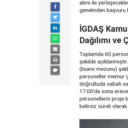
alımı ile yerleşecekle
genelinden başvuru 
İGDAŞ Kamu 
Dağılımı ve 
Toplamda 60 personel
şekilde açıklanmıştı
(lisans mezunu) şekli
personeller memur ça
doğrultuda sabah sa
17:00’da sona erecek
personellerin proje 
belirsiz süreli olara