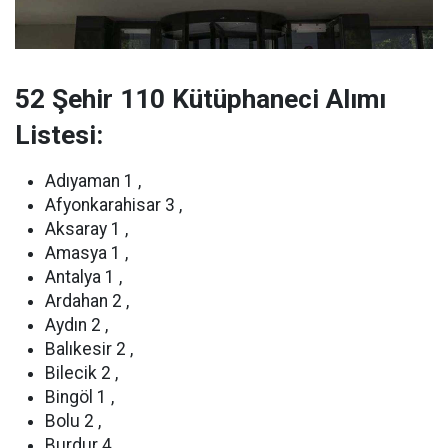
52 Şehir 110 Kütüphaneci Alımı
Listesi:
Adıyaman 1 ,
Afyonkarahisar 3 ,
Aksaray 1 ,
Amasya 1 ,
Antalya 1 ,
Ardahan 2 ,
Aydın 2 ,
Balıkesir 2 ,
Bilecik 2 ,
Bingöl 1 ,
Bolu 2 ,
Burdur 4 ,