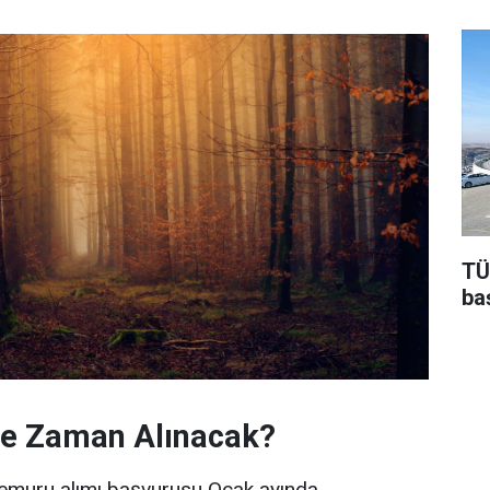
TÜ
baş
Ne Zaman Alınacak?
uru alımı başvurusu Ocak ayında