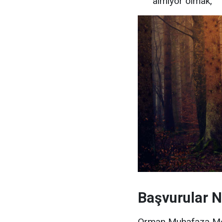
almıyor olmak,
Başvurular 
Orman Muhafaza Mem