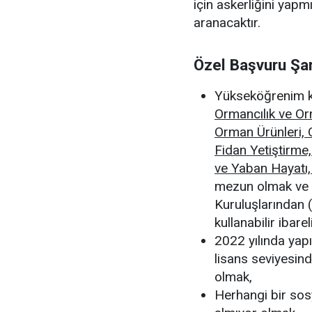
için askerliğini yapmı
aranacaktır.
Özel Başvuru Şar
Yükseköğrenim k
Ormancılık ve Orm
Orman Ürünleri, O
Fidan Yetiştirme,
ve Yaban Hayatı,
mezun olmak ve 
Kuruluşlarından (
kullanabilir ibarel
2022 yılında yap
lisans seviyesi
olmak,
Herhangi bir sos