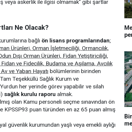
ş veya askerlik ile ilgisi olmamak" gibi şartlar
tları Ne Olacak?
Me
pe
urumlarına bağlı
ön lisans programlarından
;
an Ürünleri, Orman İşletmeciliği, Ormancılık,
dun Dışı Orman Ürünleri, Fidan Yetiştiriciliği,
 Fidan ve Fidecilik, Budama ve Aşılama, Avcılık
 Av ve Yaban Hayatı
bölümlerinin birinden
Tam Teşekküllü Sağlık Kurum ve
Yurdun her yerinde görev yapabilir ve silah
i)
sağlık kurulu raporu
almak.
ılmış olan Kamu personeli seçme sınavından ön
nde KPSSP93 puan türünden en az 65 puan almış
Bi
me
yal güvenlik kurumundan yaşlı veya emekli aylığı