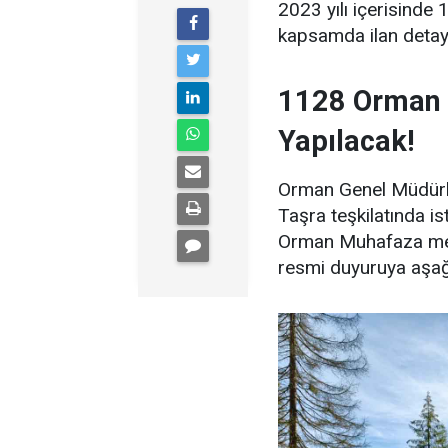
2023 yılı içerisind
kapsamda ilan detayl
1128
Orman 
Yapılacak!
Orman Genel Müdürl
Taşra teşkilatında i
Orman Muhafaza mem
resmi duyuruya aşağı