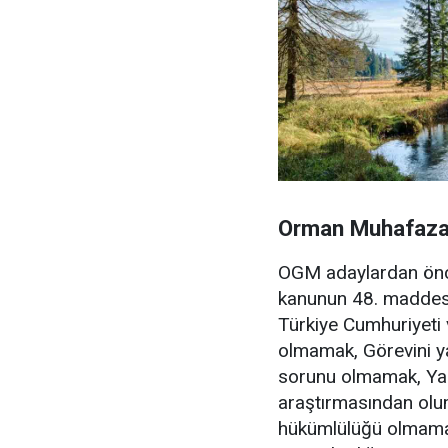
Orman Muhafaza 
OGM adaylardan önce
kanunun 48. maddesin
Türkiye Cumhuriyeti
olmamak, Görevini ya
sorunu olmamak, Yap
araştırmasından olu
hükümlülüğü olmamak