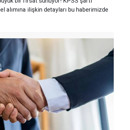
 büyük bir fırsat sunuyor! KPSS şartı
l alımına ilişkin detayları bu haberimizde