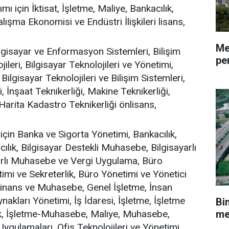
ı için İktisat, İşletme, Maliye, Bankacılık,
ışma Ekonomisi ve Endüstri İlişkileri lisans,
Me
ilgisayar ve Enformasyon Sistemleri, Bilişim
pe
ileri, Bilgisayar Teknolojileri ve Yönetimi,
Bilgisayar Teknolojileri ve Bilişim Sistemleri,
i, İnşaat Teknikerliği, Makine Teknikerliği,
, Harita Kadastro Teknikerliği önlisans,
için Banka ve Sigorta Yönetimi, Bankacılık,
cılık, Bilgisayar Destekli Muhasebe, Bilgisayarlı
rlı Muhasebe ve Vergi Uygulama, Büro
imi ve Sekreterlik, Büro Yönetimi ve Yönetici
 Finans ve Muhasebe, Genel İşletme, İnsan
nakları Yönetimi, İş İdaresi, İşletme, İşletme
Bi
lik, İşletme-Muhasebe, Maliye, Muhasebe,
me
gulamaları, Ofis Teknolojileri ve Yönetimi,