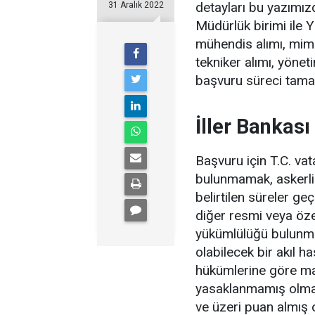
detayları bu yazımız
31 Aralık 2022
Müdürlük birimi ile 
mühendis alımı, mimar
tekniker alımı, yönet
başvuru süreci tam
İller Bankası
Başvuru için T.C. va
bulunmamak, askerlik
belirtilen süreler g
diğer resmi veya öz
yükümlülüğü bulunm
olabilecek bir akıl h
hükümlerine göre ma
yasaklanmamış olmak
ve üzeri puan almış 