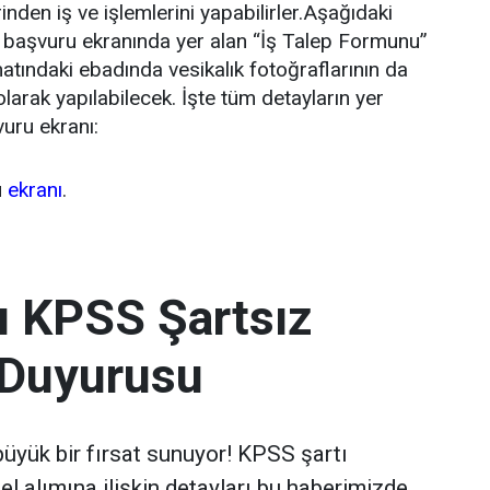
nden iş ve işlemlerini yapabilirler.Aşağıdaki
et başvuru ekranında yer alan “İş Talep Formunu”
ındaki ebadında vesikalık fotoğraflarının da
larak yapılabilecek. İşte tüm detayların yer
vuru ekranı:
u
ekranı
.
ı KPSS Şartsız
 Duyurusu
 büyük bir fırsat sunuyor! KPSS şartı
l alımına ilişkin detayları bu haberimizde