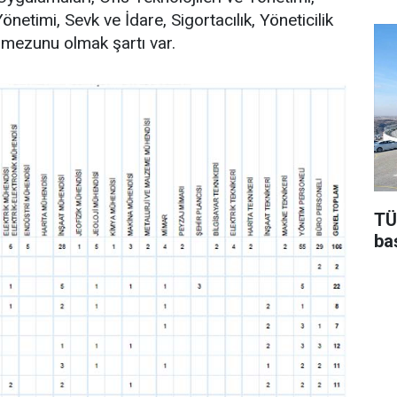
netimi, Sevk ve İdare, Sigortacılık, Yöneticilik
 mezunu olmak şartı var.
TÜ
baş