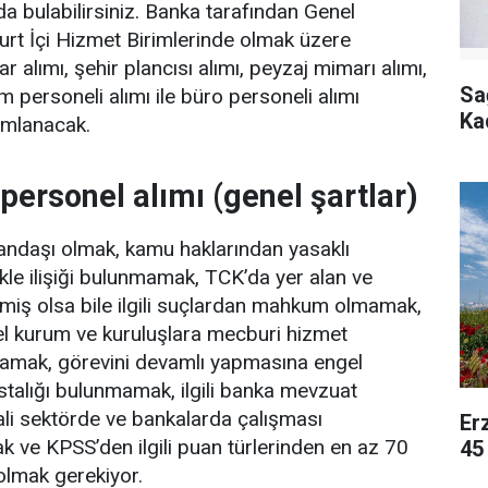
da bulabilirsiniz. Banka tarafından Genel
Yurt İçi Hizmet Birimlerinde olmak üzere
 alımı, şehir plancısı alımı, peyzaj mimarı alımı,
Sa
im personeli alımı ile büro personeli alımı
Ka
amlanacak.
 personel alımı (genel şartlar)
tandaşı olmak, kamu haklarından yasaklı
le ilişiği bulunmamak, TCK’da yer alan ve
eçmiş olsa bile ilgili suçlardan mahkum olmamak,
el kurum ve kuruluşlara mecburi hizmet
amak, görevini devamlı yapmasına engel
astalığı bulunmamak, ilgili banka mevzuat
li sektörde ve bankalarda çalışması
Er
 ve KPSS’den ilgili puan türlerinden en az 70
45
olmak gerekiyor.